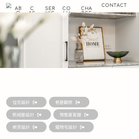
CONTACT
AB
C
SER
CO
CHA
O
AS
VIC
LU
RGE
UT
E
E
MN
S
聯絡集思
關
作
項目
設計
收費
於
品
｜流
專欄
標準
集
總
程
思
覽
住宅設計
老屋翻修
新成屋設計
預售屋客變
商空設計
寵物宅設計