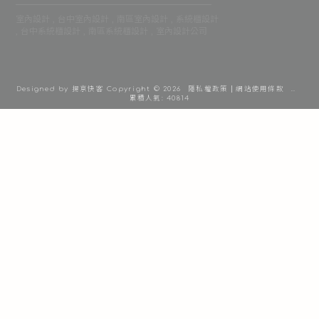
室內設計
台中室內設計
南區室內設計
系統櫃設計
台中系統櫃設計
南區系統櫃設計
室內設計公司
Designed by
揚京快客
Copyright © 2026
隱私權政策
網站使用條款
..
累積人氣: 40814