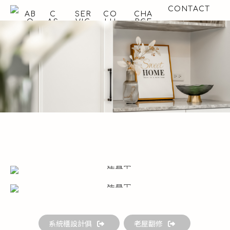
CONTACT
AB
C
SER
CO
CHA
O
AS
VIC
LU
RGE
UT
E
E
MN
S
聯絡集思
關
作
項目
設計
收費
於
品
｜流
專欄
標準
集
總
程
思
覽
建置中
系統櫃設計俱
老屋翻修